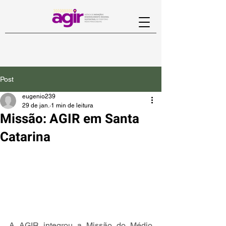
Post
eugenio239
29 de jan.
1 min de leitura
Missão: AGIR em Santa
Catarina
A AGIR integrou a Missão do Médio 